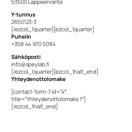
53500 Lappeenranta
Y-tunnus
2650123-3
[/ezcol_1quarter][ezcol_1quarter]
Puhelin
+358 44 970 5084
Sähköposti
info@speylab.fi
[/ezcol_1quarter][ezcol_1half_end]
Yhteydenottolomake
[contact-form-7 id=”4″
title=”Yhteydenottolomake 1″]
[/ezcol_1half_end]