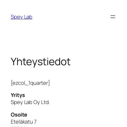
Siirry
sisältöön
Spey Lab
Yhteystiedot
[ezcol_1quarter]
Yritys
Spey Lab Oy Ltd.
Osoite
Eteläkatu 7